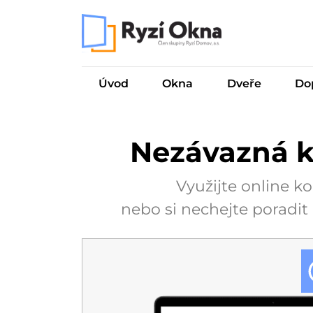
Úvod
Okna
Dveře
Do
Nezávazná k
Využijte online k
nebo si nechejte poradit