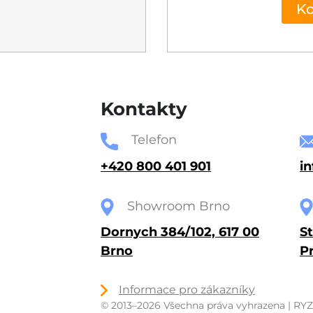
Ko
Kontakty
Telefon
+420 800 401 901
i
Showroom Brno
Dornych 384/102, 617 00
St
Brno
P
Informace pro zákazníky
© 2013–2026 Všechna práva vyhrazena | RYZÍ