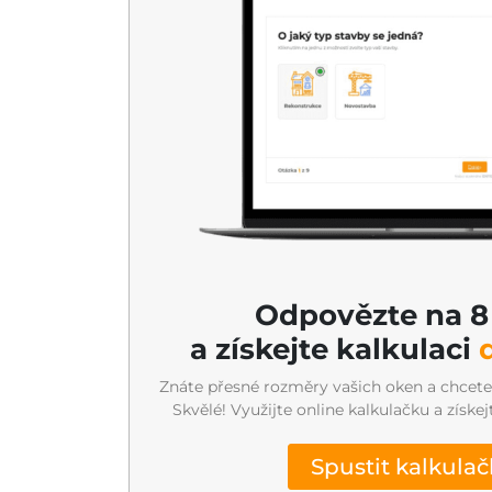
Odpovězte na 8
a získejte kalkulaci
Znáte přesné rozměry vašich oken a chcete 
Skvělé! Využijte online kalkulačku a získe
Spustit kalkula