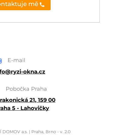
ntaktuje mě
E-mail
nfo@ryzi-okna.cz
Pobočka Praha
rakonická 21, 159 00
raha 5 - Lahovičky
 DOMOV a.s. | Praha, Brno - v. 2.0