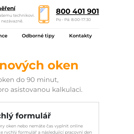
ěření
800 401 901
ašemu technikovi.
Po - Pá: 8.00-17:30
a nezávazně.
nce
Odborné tipy
Kontakty
 nových oken
 oken do 90 minut,
ro asistovanou kalkulaci.
hlý formulář
ry oken nebo nemáte čas vyplnit online
te rychlý formulář a následující pracovní den