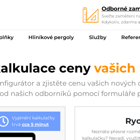
Odborné zam
Sveřte zaměření n
Kdykoliv, zdarma 
plňky
Hliníkové pergoly
Služby
Refere
alkulace ceny
vašich
onfigurátor a zjistěte cenu vašich nových
 od našich odborníků pomocí formuláře p
Vyplnění kalkulačky
Ryc
trvá
cca 5 minut
Neznáte přesné rozmě
kalkulačku? Nevadí, využij