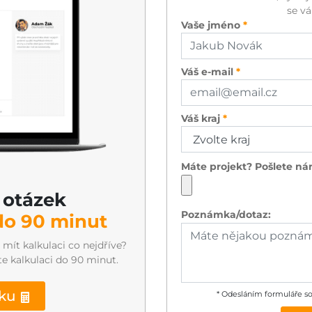
se vá
Vaše jméno
Váš e-mail
Váš kraj
Máte projekt? Pošlete ná
 otázek
Poznámka/dotaz:
do 90 minut
mít kalkulaci co nejdříve?
jte kalkulaci do 90 minut.
čku
* Odesláním formuláře so